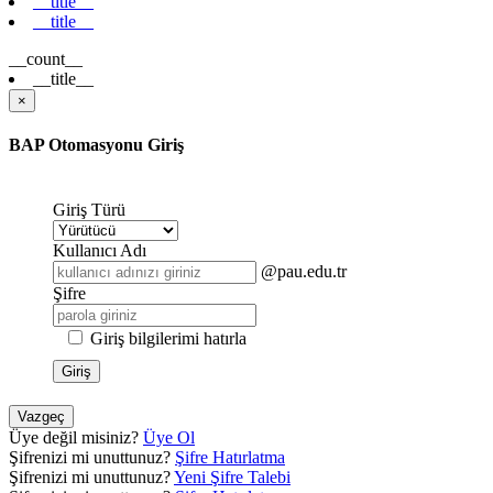
__title__
__title__
__count__
__title__
×
BAP Otomasyonu Giriş
Giriş Türü
Kullanıcı Adı
@pau.edu.tr
Şifre
Giriş bilgilerimi hatırla
Giriş
Vazgeç
Üye değil misiniz?
Üye Ol
Şifrenizi mi unuttunuz?
Şifre Hatırlatma
Şifrenizi mi unuttunuz?
Yeni Şifre Talebi