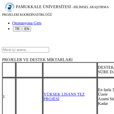
PAMUKKALE ÜNİVERSİTESİ
- BİLİMSEL ARAŞTIRMA
PROJELERİ KOORDİNATÖRLÜĞÜ
Otomasyona Giriş
TR
EN
PROJELER VE DESTEK MİKTARLARI
DESTEK
SÜRE D
En fazla
YÜKSEK LİSANS TEZ
Ü
1
PROJESİ
Azami Sü
Kadar