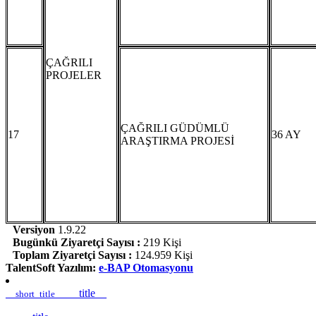
ÇAĞRILI
PROJELER
ÇAĞRILI GÜDÜMLÜ
17
36 AY
ARAŞTIRMA PROJESİ
Versiyon
1.9.22
Bugünkü Ziyaretçi Sayısı :
219 Kişi
Toplam Ziyaretçi Sayısı :
124.959 Kişi
TalentSoft Yazılım:
e-BAP Otomasyonu
__title__
__short_title__