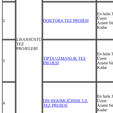
En fazla
Ü
2
DOKTORA TEZ PROJESİ
Azami Sü
Kadar
LİSANSÜSTÜ
TEZ
PROJELERİ
En fazla
TIPTA UZMANLIK TEZ
Ü
3
PROJESİ
Azami Sü
Kadar
En fazla
DİŞ HEKİMLİĞİNDE UZ.
Ü
4
TEZ PROJESİ
Azami Sü
Kadar